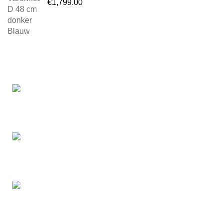
€
1,799.00
Laan van Waalhaven 299
2497GL The Hague / Netherlands
Phone: 085 - 303 65 98
info@fietsenenfietsen.nl