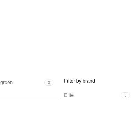
ES
14 PRODUCTEN
BMX FIETSEN
18 PRODUCTEN
GEEN CATEGORIE
1 PRODUCT
OLWASSEN DRIEWIELERS
5 PRODUCTEN
Filter by brand
 groen
3
Elite
3