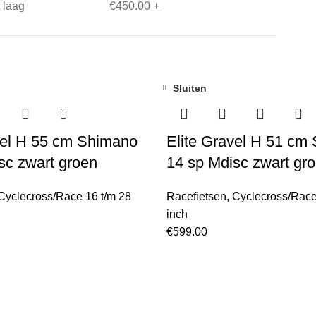
t laag
€
450.00
+
Sluiten
vel H 55 cm Shimano
Elite Gravel H 51 cm
sc zwart groen
14 sp Mdisc zwart gr
Cyclecross/Race 16 t/m 28
Racefietsen
,
Cyclecross/Race
inch
€
599.00