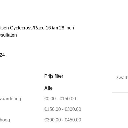
ATESTEPS
5 PRODUCTEN
TANDEM
4 PRODUCTEN
ACCESSOIR
N
FIETSEN
190 PRODUCTEN
FIXED GEAR BIKES
8 PRODUCTEN
EFIETSEN
15 PRODUCTEN
RALEIGH FIETSEN
5 PRODUCTEN
V
etsen
Cyclecross/Race 16 t/m 28 inch
esultaten
24
Prijs filter
zwart
Alle
waardering
€
0.00
-
€
150.00
€
150.00
-
€
300.00
t hoog
€
300.00
-
€
450.00