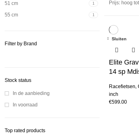
Prijs: hoog to
51 cm
1
55 cm
1
Sluiten
Filter by Brand
Elite Gra
14 sp Mdi
Stock status
Racefietsen
,
In de aanbieding
inch
€
599.00
In voorraad
Top rated products