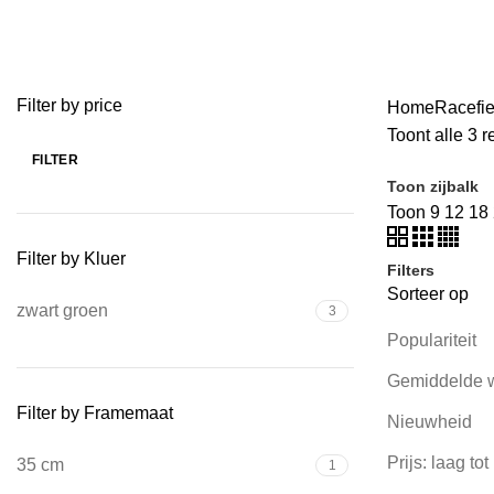
Categorieën
ALLE
PRODUCTEN
BEDRIJFSTERREINFIETS
1 PRODUCT
SK
E-BIKES
90 PRODUCTEN
ELECTRISCHE BAKFIETS
4 PRODUCTE
KINDERFIETSEN
145 PRODUCTEN
MTB
133 PRODUCTEN
RAC
VOUWFIETSEN
19 PRODUCTEN
Filter by price
Home
Racefi
Toont alle 3 r
FILTER
Toon zijbalk
Toon
9
12
18
Filter by Kluer
Filters
Sorteer op
zwart groen
3
Populariteit
Gemiddelde 
Filter by Framemaat
Nieuwheid
Prijs: laag to
35 cm
1