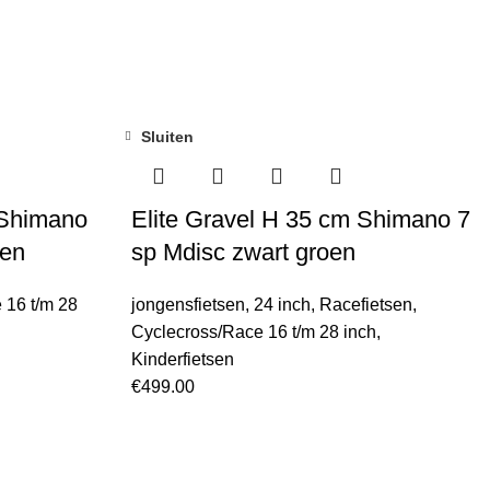
Sluiten
 Shimano
Elite Gravel H 35 cm Shimano 7
oen
sp Mdisc zwart groen
 16 t/m 28
jongensfietsen
,
24 inch
,
Racefietsen
,
Cyclecross/Race 16 t/m 28 inch
,
Kinderfietsen
€
499.00