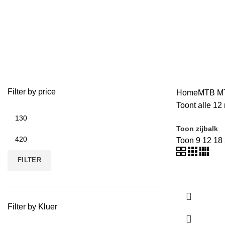
GEEN CATEGORIE
KINDERFIETSEN
1 Product
145 Producten
Filter by price
Home
MTB
MT
Toont alle 12 
Toon zijbalk
Toon
9
12
18
FILTER
Filter by Kluer