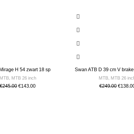
 Mirage H 54 zwart 18 sp
Swan ATB D 39 cm V brake 
MTB
,
MTB 26 inch
MTB
,
MTB 26 inc
€
245.00
€
143.00
€
249.00
€
138.0
USEFUL LINKS