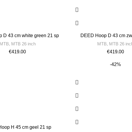
D 43 cm white green 21 sp
DEED Hoop D 43 cm zwa
MTB
,
MTB 26 inch
MTB
,
MTB 26 inc
€
419.00
€
419.00
-42%
oop H 45 cm geel 21 sp