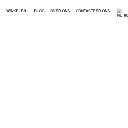
E
WINKELEN
BLOG
OVER ONS
CONTACTEER ONS
D
MTB 26 inch
ACCESSOIRES
BMX FIETSEN
E-BIKES
ELECTR
14 Producten
18 Producten
90 Producten
4 Produ