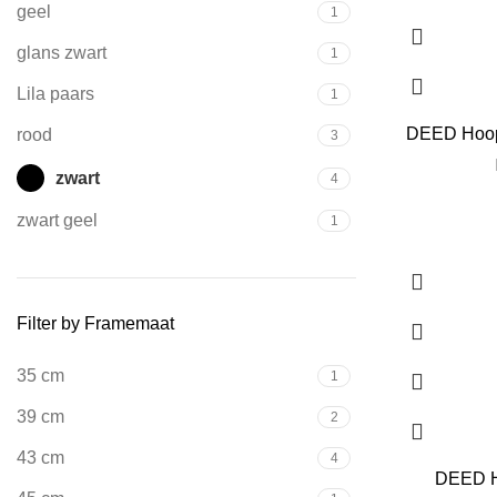
geel
1
glans zwart
1
Lila paars
1
DEED Hoop 
rood
3
zwart
4
zwart geel
1
Filter by Framemaat
35 cm
1
39 cm
2
43 cm
4
DEED H