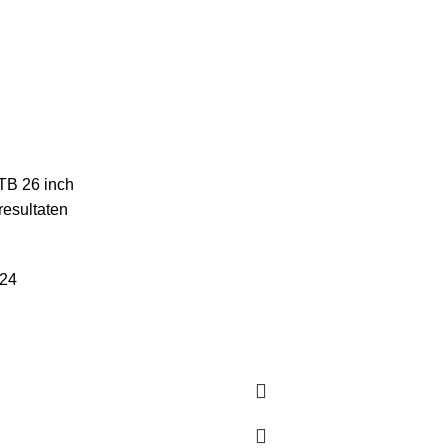
MTB
RACEFIETSEN
RALEIGH FIETSEN
VOL
133 Producten
15 Producten
5 Producten
5 Pr
B 26 inch
resultaten
24