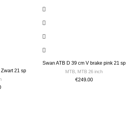
Swan ATB D 39 cm V brake pink 21 sp
Zwart 21 sp
MTB
,
MTB 26 inch
h
€
249.00
0
Category Links