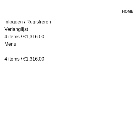
HOM
Inloggen / Registreren
Verlanglijst
Begin te typen om de producten te zien die je zoekt.
4
items
/
€
1,316.00
Menu
4
items
/
€
1,316.00
BEDRIJFSTERREINFIETS
SKATESTEPS
TANDEM
1 Product
5 Producten
4 Producten