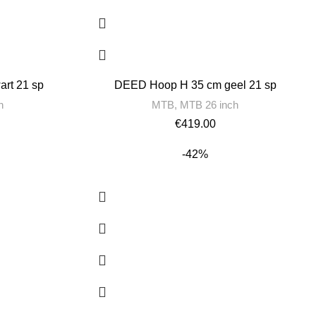
rt 21 sp
DEED Hoop H 35 cm geel 21 sp
h
MTB
,
MTB 26 inch
€
419.00
-42%