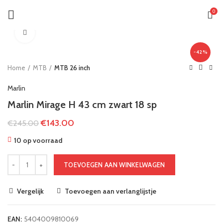
0
Klik om te vergroten
-42%
Home
MTB
MTB 26 inch
Marlin
Marlin Mirage H 43 cm zwart 18 sp
€
143.00
€
245.00
10 op voorraad
TOEVOEGEN AAN WINKELWAGEN
Vergelijk
Toevoegen aan verlanglijstje
EAN:
5404009810069