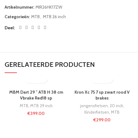
Artikelnummer:
MIR26HK17ZW
Categorieën:
MTB
,
MTB 26 inch
Deel
GERELATEERDE PRODUCTEN
MBM Dart 29 ” ATB H 38 cm
Kron Xc 75 7 sp zwart rood V
Vbrake Red18 sp
brakes
MTB
,
MTB 29 inch
jongensfietsen
,
20 inch
,
Kinderfietsen
,
MTB
€
399.00
€
299.00