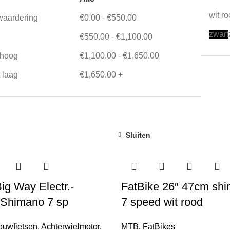
wit r
waardering
€
0.00
-
€
550.00
zwart
€
550.00
-
€
1,100.00
t hoog
€
1,100.00
-
€
1,650.00
t laag
€
1,650.00
+
Sluiten
ig Way Electr.-
FatBike 26″ 47cm shi
 Shimano 7 sp
7 speed wit rood
ouwfietsen
,
Achterwielmotor
,
MTB
,
FatBikes