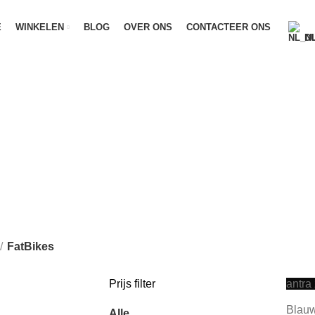
E
WINKELEN
BLOG
OVER ONS
CONTACTEER ONS
D
FatBikes
Categorieën
ATESTEPS
5 PRODUCTEN
TANDEM
4 PRODUCTEN
ACCESSOIR
N
FIETSEN
190 PRODUCTEN
FIXED GEAR BIKES
8 PRODUCTEN
EFIETSEN
15 PRODUCTEN
RALEIGH FIETSEN
5 PRODUCTEN
V
FatBikes
Prijs filter
antra
Blauw
Alle