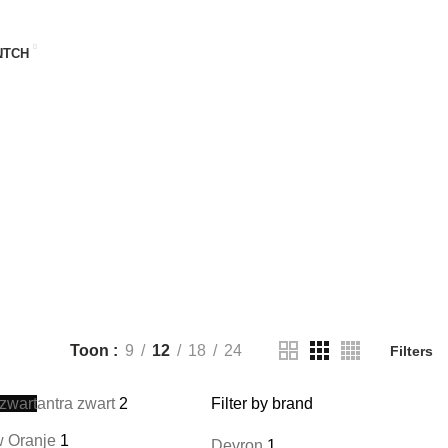
UTCH
ES
14 PRODUCTEN
BMX FIETSEN
18 PRODUCTEN
GEEN CATEGORIE
1 PRODUCT
OLWASSEN DRIEWIELERS
5 PRODUCTEN
Toon
9
12
18
24
Filters
 zwart
antra zwart
2
Filter by brand
 Oranje
1
Devron
1