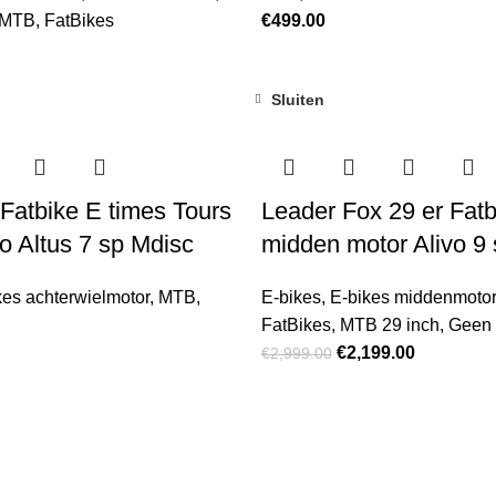
MTB
,
FatBikes
€
499.00
Sluiten
-27%
Fatbike E times Tours
Leader Fox 29 er Fatb
 Altus 7 sp Mdisc
midden motor Alivo 9
kes achterwielmotor
,
MTB
,
E-bikes
,
E-bikes middenmotor
FatBikes
,
MTB 29 inch
,
Geen 
€
2,199.00
€
2,999.00