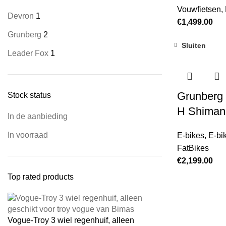
Vouwfietsen
,
Devron
1
€
1,499.00
Grunberg
2
Sluiten
Leader Fox
1
Grunberg 
Stock status
H Shimano
In de aanbieding
In voorraad
E-bikes
,
E-bi
FatBikes
€
2,199.00
Top rated products
Vogue-Troy 3 wiel regenhuif, alleen