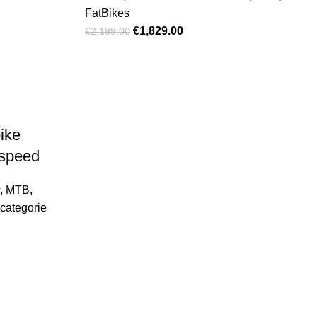
FatBikes
€
1,829.00
€
2,199.00
ike
 speed
,
MTB
,
categorie