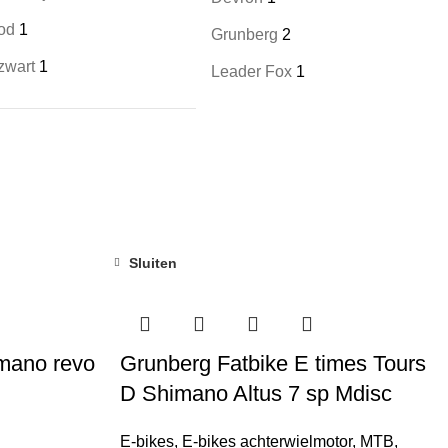
ood
1
Grunberg
2
zwart
1
Leader Fox
1
Sluiten
-17%
mano revo
Grunberg Fatbike E times Tours
D Shimano Altus 7 sp Mdisc
E-bikes
,
E-bikes achterwielmotor
,
MTB
,