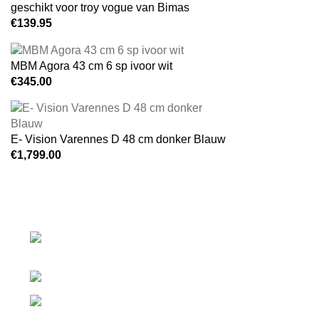
geschikt voor troy vogue van Bimas
€
139.95
MBM Agora 43 cm 6 sp ivoor wit
€
345.00
E- Vision Varennes D 48 cm donker Blauw
€
1,799.00
Laan van Waalhaven 299
2497GL The Hague / Netherlands
Phone: 085 - 303 65 98
info@fietsenenfietsen.nl