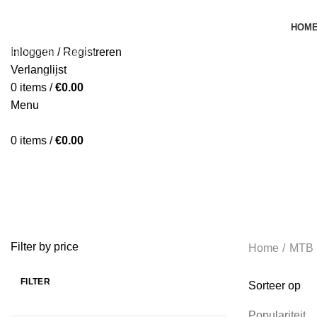
HOM
Inloggen / Registreren
Verlanglijst
Begin te typen om de producten te zien die je zoekt.
0
items
/
€
0.00
Menu
0
items
/
€
0.00
ALLE
PRODUCTEN
BEDRIJFSTERREINFIETS
1 PRODUCT
SK
E-BIKES
90 PRODUCTEN
ELECTRISCHE BAKFIETS
4 PRODUCTE
KINDERFIETSEN
145 PRODUCTEN
MTB
133 PRODUCTEN
RAC
VOUWFIETSEN
19 PRODUCTEN
Filter by price
Home
MTB
FILTER
Sorteer op
Populariteit