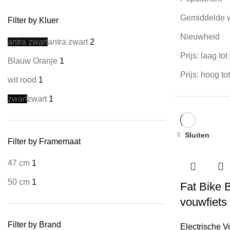
Gemiddelde 
Filter by Kluer
Nieuwheid
antra zwart
antra zwart
2
Prijs: laag to
Blauw Oranje
1
Prijs: hoog to
wit rood
1
zwart
zwart
1
Sluiten
Filter by Framemaat
47 cm
1
50 cm
1
Fat Bike B
vouwfiets
Filter by Brand
Electrische V