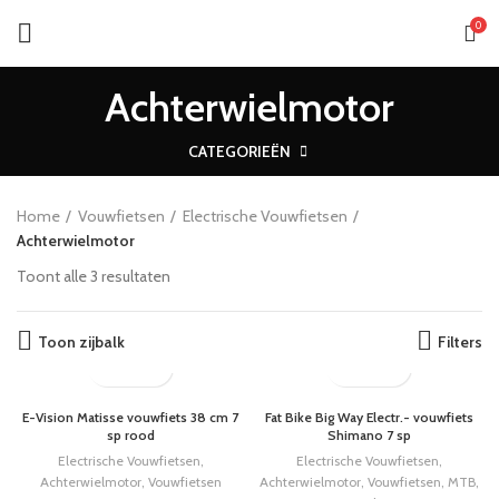
0
Achterwielmotor
CATEGORIEËN
Home
Vouwfietsen
Electrische Vouwfietsen
Achterwielmotor
Toont alle 3 resultaten
Toon zijbalk
Filters
E-Vision Matisse vouwfiets 38 cm 7
Fat Bike Big Way Electr.- vouwfiets
sp rood
Shimano 7 sp
Electrische Vouwfietsen
,
Electrische Vouwfietsen
,
Achterwielmotor
,
Vouwfietsen
Achterwielmotor
,
Vouwfietsen
,
MTB
,