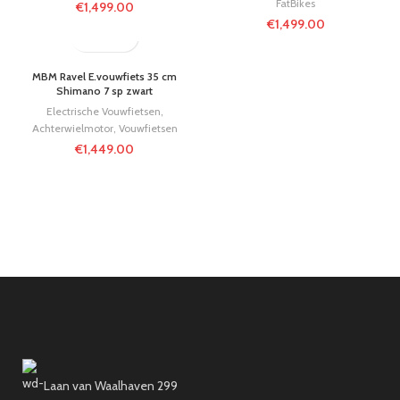
FatBikes
€
1,499.00
€
1,499.00
MBM Ravel E.vouwfiets 35 cm
Shimano 7 sp zwart
Electrische Vouwfietsen
,
Achterwielmotor
,
Vouwfietsen
€
1,449.00
Laan van Waalhaven 299