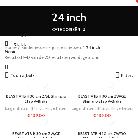
HOME
WINKELEN
BLOG
OVER ONS
CONTACTEER ONS
24 inch
DUTCH
Inloggen / Registreren
CATEGORIEËN
Verlanglijst
€
0.00
Home
Kinderfietsen
jongensfietsen
24 inch
Menu
Resultaat 1–12 van de 20 resultaten wordt getoond
Toon zijbalk
Filters
BEAST ATB H 30 cm Z/BL Shimano
BEAST ATB H 30 cm ZW/GE
21 sp V-Brake
Shimano 21 sp V-Brake
jongensfietsen
,
24 inch
,
Kinderfietsen
jongensfietsen
,
24 inch
,
Kinderfietsen
€
439.00
€
439.00
BEAST ATB H 30 cm ZW/GE
BEAST ATB H 30 cm ZW/RO