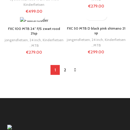
Kinderfietsen
€
279.00
€
499.00
FXC 50 MTB D black pink shimano 21
FXC 100 MTB 24″ F/S zwart rood
sp
21sp
jongensfietsen
,
24 inch
,
Kinderfietsen
jongensfietsen
,
24 inch
,
Kinderfietsen
,
MTB
,
MTB
€
299.00
€
279.00
1
2