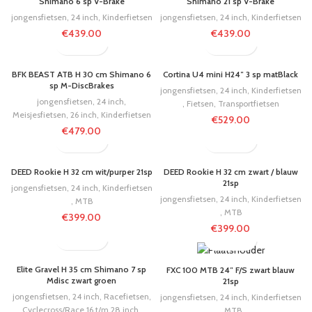
Shimano 6 sp V-Brake
Shimano 21 sp V-Brake
jongensfietsen
,
24 inch
,
Kinderfietsen
jongensfietsen
,
24 inch
,
Kinderfietsen
€
439.00
€
439.00
BFK BEAST ATB H 30 cm Shimano 6
Cortina U4 mini H24″ 3 sp matBlack
sp M-DiscBrakes
jongensfietsen
,
24 inch
,
Kinderfietsen
jongensfietsen
,
24 inch
,
,
Fietsen
,
Transportfietsen
Meisjesfietsen
,
26 inch
,
Kinderfietsen
€
529.00
€
479.00
DEED Rookie H 32 cm wit/purper 21sp
DEED Rookie H 32 cm zwart / blauw
21sp
jongensfietsen
,
24 inch
,
Kinderfietsen
jongensfietsen
,
24 inch
,
Kinderfietsen
,
MTB
,
MTB
€
399.00
€
399.00
Elite Gravel H 35 cm Shimano 7 sp
FXC 100 MTB 24″ F/S zwart blauw
Mdisc zwart groen
21sp
jongensfietsen
,
24 inch
,
Racefietsen
,
jongensfietsen
,
24 inch
,
Kinderfietsen
Cyclecross/Race 16 t/m 28 inch
,
,
MTB