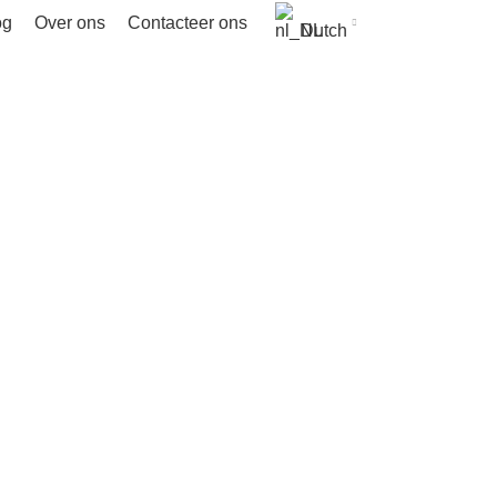
og
Over ons
Contacteer ons
Dutch
FatBikes
Categorieën
ATESTEPS
5 PRODUCTEN
TANDEM
4 PRODUCTEN
ACCESSOIR
N
FIETSEN
190 PRODUCTEN
FIXED GEAR BIKES
8 PRODUCTEN
EFIETSEN
15 PRODUCTEN
RALEIGH FIETSEN
5 PRODUCTEN
V