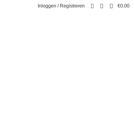
0
Inloggen / Registreren
€
0.00
ES
14 PRODUCTEN
BMX FIETSEN
18 PRODUCTEN
GEEN CATEGORIE
1 PRODUCT
OLWASSEN DRIEWIELERS
5 PRODUCTEN