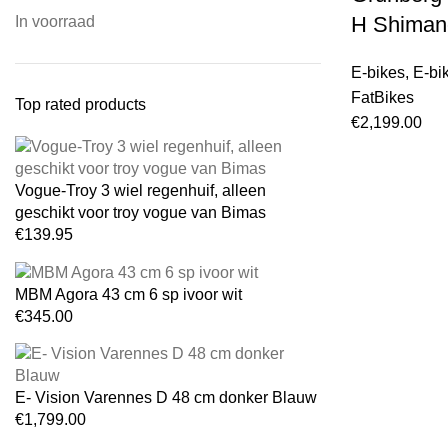
H Shimano
In voorraad
E-bikes
,
E-bi
FatBikes
Top rated products
€
2,199.00
Vogue-Troy 3 wiel regenhuif, alleen
geschikt voor troy vogue van Bimas
€
139.95
MBM Agora 43 cm 6 sp ivoor wit
€
345.00
E- Vision Varennes D 48 cm donker Blauw
€
1,799.00