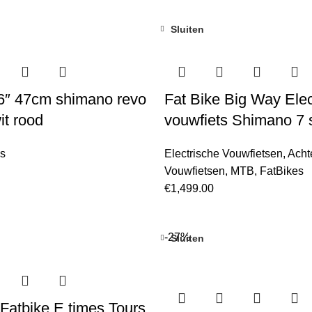
Sluiten
6″ 47cm shimano revo
Fat Bike Big Way Elect
it rood
vouwfiets Shimano 7 
es
Electrische Vouwfietsen
,
Acht
Vouwfietsen
,
MTB
,
FatBikes
€
1,499.00
-27%
Sluiten
Fatbike E times Tours