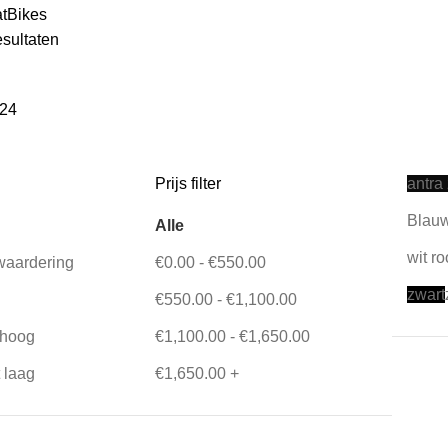
tBikes
esultaten
24
Prijs filter
antra
Blauw
Alle
wit r
waardering
€
0.00
-
€
550.00
zwart
€
550.00
-
€
1,100.00
t hoog
€
1,100.00
-
€
1,650.00
t laag
€
1,650.00
+