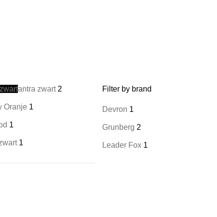
 zwart
antra zwart
2
Filter by brand
 Oranje
1
Devron
1
ood
1
Grunberg
2
zwart
1
Leader Fox
1