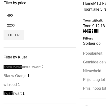
Filter by price
Home
MTB
Fa
Toont alle 5 r
Toon zijbalk
Toon
9
12
18
FILTER
Filters
Sorteer op
Populariteit
Filter by Kluer
Gemiddelde 
antra zwart
antra zwart
2
Nieuwheid
Blauw Oranje
1
Prijs: laag to
wit rood
1
Prijs: hoog to
zwart
zwart
1