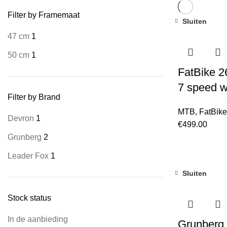
Filter by Framemaat
Sluiten
47 cm
1
50 cm
1
FatBike 2
7 speed w
Filter by Brand
MTB
,
FatBik
Devron
1
€
499.00
Grunberg
2
Leader Fox
1
Sluiten
Stock status
In de aanbieding
Grunberg 