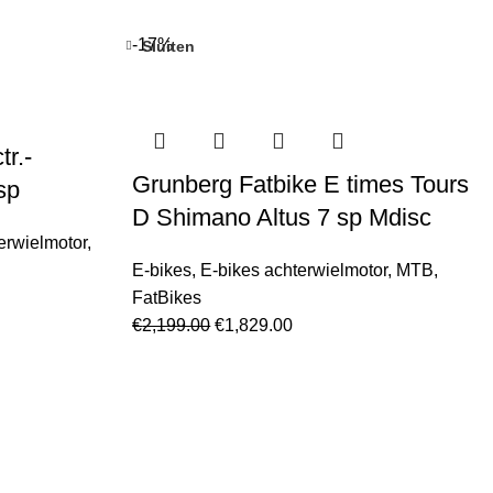
-17%
Sluiten
r.-
Grunberg Fatbike E times Tours
sp
D Shimano Altus 7 sp Mdisc
erwielmotor
,
E-bikes
,
E-bikes achterwielmotor
,
MTB
,
FatBikes
€
2,199.00
€
1,829.00