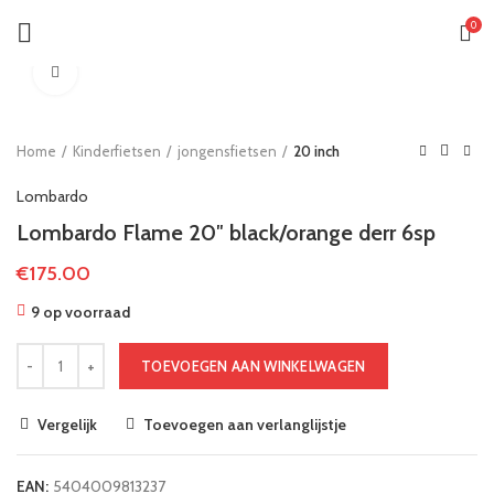
0
Klik om te vergroten
Home
Kinderfietsen
jongensfietsen
20 inch
Lombardo
Lombardo Flame 20″ black/orange derr 6sp
€
175.00
9 op voorraad
TOEVOEGEN AAN WINKELWAGEN
Vergelijk
Toevoegen aan verlanglijstje
EAN:
5404009813237