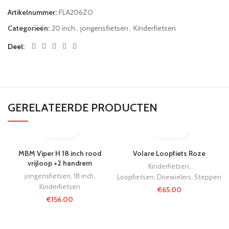
Artikelnummer:
FLA206ZO
Categorieën:
20 inch
,
jongensfietsen
,
Kinderfietsen
Deel
GERELATEERDE PRODUCTEN
MBM Viper H 18 inch rood
Volare Loopfiets Roze
vrijloop +2 handrem
Kinderfietsen
,
jongensfietsen
,
18 inch
,
Loopfietsen, Driewielers, Steppen
Kinderfietsen
€
65.00
€
156.00