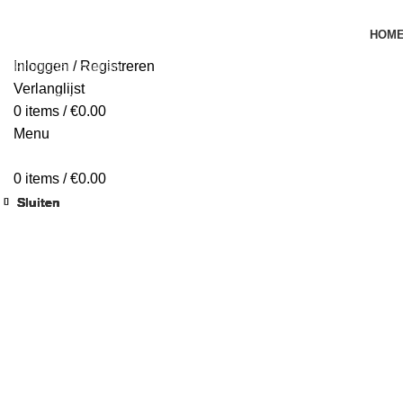
HOM
Inloggen / Registreren
Verlanglijst
Begin te typen om de producten te zien die je zoekt.
0
items
/
€
0.00
Menu
0
items
/
€
0.00
Sluiten
Sluiten
Sluiten
Sluiten
Sluiten
Sluiten
Sluiten
Sluiten
Klik om te vergroten