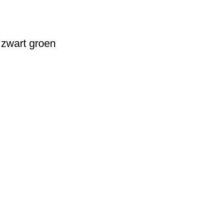
 zwart groen
USEFUL LINKS
Privacy Policy
Returns
Terms & Conditions