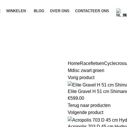
E
WINKELEN
BLOG
OVER ONS
CONTACTEER ONS
D
Home
Racefietsen
Cyclecross
Mdisc zwart groen
Vorig product
Elite Gravel H 51 cm Shiman
€
599.00
Terug naar producten
Volgende product
Acropolis 703 D 45 cm Hydro