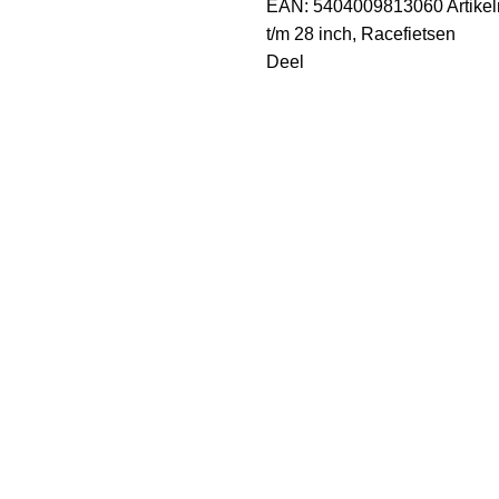
EAN:
5404009813060
Artik
t/m 28 inch
,
Racefietsen
Deel