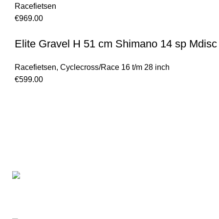
Racefietsen
€
969.00
Elite Gravel H 51 cm Shimano 14 sp Mdisc
Racefietsen
,
Cyclecross/Race 16 t/m 28 inch
€
599.00
Laan van Waalhaven 299
2497GL The Hague / Netherlands