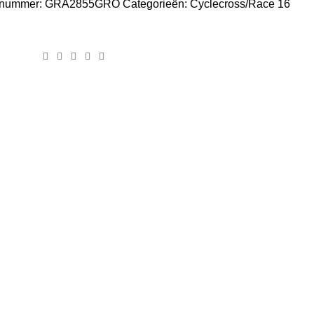
elnummer:
GRA2855GRO
Categorieën:
Cyclecross/Race 16