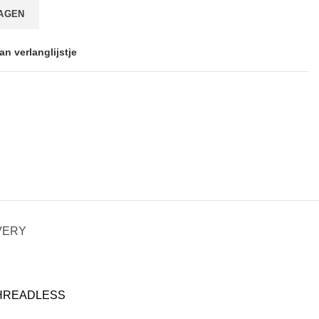
AGEN
n verlanglijstje
VERY
 THREADLESS