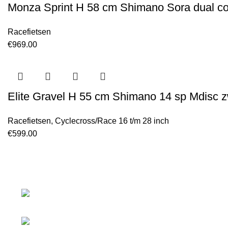
Monza Sprint H 58 cm Shimano Sora dual con
Racefietsen
€
969.00
Elite Gravel H 55 cm Shimano 14 sp Mdisc z
Racefietsen
,
Cyclecross/Race 16 t/m 28 inch
€
599.00
Laan van Waalhaven 299
2497GL The Hague / Netherlands
Phone: 085 - 303 65 98