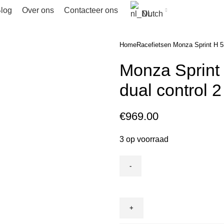
log
Over ons
Contacteer ons
Dutch
Home
Racefietsen
Monza Sprint H 53
Monza Sprint
dual control 2
€
969.00
3 op voorraad