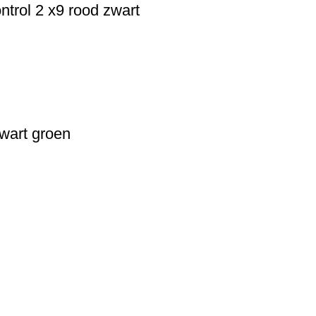
trol 2 x9 rood zwart
wart groen
USEFUL LINKS
Privacy Policy
Returns
Terms & Conditions