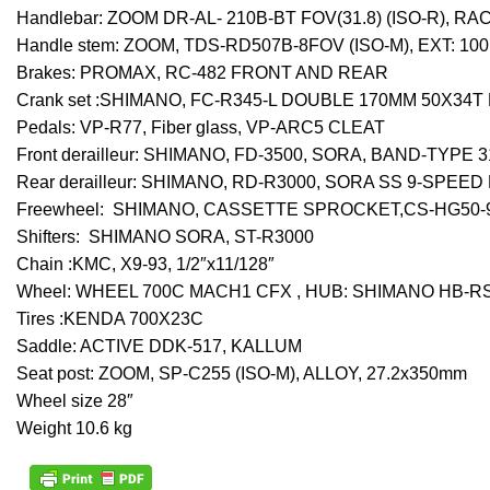
Handlebar: ZOOM DR-AL- 210B-BT FOV(31.8) (ISO-R), RA
Handle stem: ZOOM, TDS-RD507B-8FOV (ISO-M), EXT: 10
Brakes: PROMAX, RC-482 FRONT AND REAR
Crank set :SHIMANO, FC-R345-L DOUBLE 170MM 50X34
Pedals: VP-R77, Fiber glass, VP-ARC5 CLEAT
Front derailleur: SHIMANO, FD-3500, SORA, BAND-TY
Rear derailleur: SHIMANO, RD-R3000, SORA SS 9-SPE
Freewheel: SHIMANO, CASSETTE SPROCKET,CS-HG50-9, 
Shifters: SHIMANO SORA, ST-R3000
Chain :KMC, X9-93, 1/2″x11/128″
Wheel: WHEEL 700C MACH1 CFX , HUB: SHIMANO HB-R
Tires :KENDA 700X23C
Saddle: ACTIVE DDK-517, KALLUM
Seat post: ZOOM, SP-C255 (ISO-M), ALLOY, 27.2x350mm
Wheel size 28″
Weight 10.6 kg