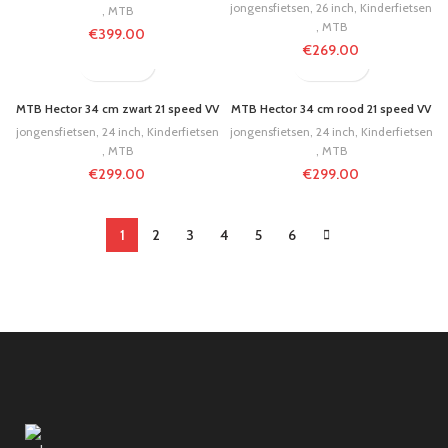
jongensfietsen
,
26 inch
,
Kinderfietsen
,
MTB
,
MTB
€
399.00
€
269.00
MTB Hector 34 cm zwart 21 speed VV
MTB Hector 34 cm rood 21 speed VV
jongensfietsen
,
24 inch
,
Kinderfietsen
jongensfietsen
,
24 inch
,
Kinderfietsen
,
MTB
,
MTB
€
299.00
€
299.00
1
2
3
4
5
6