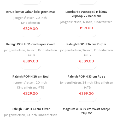
BFK BikeFun Urban kaki green mat
Lombardo Monopoli H blauw
vrijloop + 2 handrem
jongensfietsen
,
20 inch
,
jongensfietsen
,
12 inch
,
Kinderfietsen
Kinderfietsen
€
191.00
€
329.00
Raleigh POP H 36 cm Purper Zwart
Raleigh POP H 36 cm Purper
jongensfietsen
,
26 inch
,
Kinderfietsen
jongensfietsen
,
26 inch
,
Kinderfietsen
,
MTB
,
MTB
€
389.00
€
389.00
Raleigh POP H 28 cm Red
Raleigh POP H 33 cm Roze
jongensfietsen
,
20 inch
,
jongensfietsen
,
24 inch
,
Kinderfietsen
Kinderfietsen
,
MTB
,
MTB
€
329.00
€
399.00
Raleigh POP H 33 cm zilver
Magnum ATB 39 cm zwart oranje
21sp VV
jongensfietsen
,
24 inch
,
Kinderfietsen