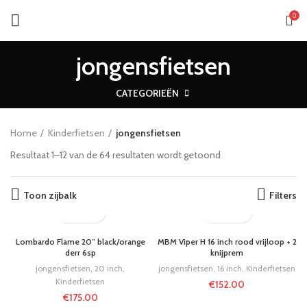
0
jongensfietsen
CATEGORIEËN
Home
Kinderfietsen
jongensfietsen
Resultaat 1–12 van de 64 resultaten wordt getoond
Toon zijbalk
Filters
Lombardo Flame 20″ black/orange
MBM Viper H 16 inch rood vrijloop + 2
derr 6sp
knijprem
jongensfietsen
,
20 inch
,
jongensfietsen
,
16 inch
,
Kinderfietsen
Kinderfietsen
€
152.00
€
175.00