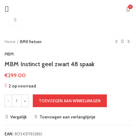
0
Klik om te vergroten
Home
BMX fietsen
MBM
MBM Instinct geel zwart 48 spaak
€
299.00
2 op voorraad
TOEVOEGEN AAN WINKELWAGEN
Vergelijk
Toevoegen aan verlanglijstje
EAN:
8054317612861