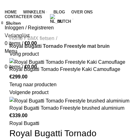
HOME
WINKELEN
BLOG
OVER ONS
CONTACTEER ONS
DUTCH
Sluiten
Sluiten
Sluiten
Sluiten
Sluiten
Sluiten
Sluiten
Sluiten
Inloggen / Registreren
Klik om te vergroten
Begin te typen om de producten te zien die je zoekt.
Verlanglijst
Home
BMX fietsen
0
items
/
€
0.00
Royal Bugatti Tornado Freestyle mat bruin
Menu
Vorig product
0
items
/
€
0.00
Royal Bugatti Tornado Freestyle Kaki Camouflage
€
299.00
Terug naar producten
Volgende product
Royal Bugatti Tornado Freestyle brushed aluminium
€
339.00
Royal Bugatti
Royal Bugatti Tornado