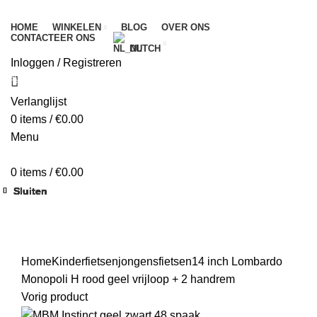
HOME
WINKELEN
BLOG
OVER ONS
CONTACTEER ONS
DUTCH
Inloggen / Registreren
Begin te typen om de producten te zien die je zoekt.
Verlanglijst
0
items
/
€
0.00
Menu
0
items
/
€
0.00
Sluiten
Sluiten
Sluiten
Sluiten
Sluiten
Sluiten
Sluiten
Sluiten
Klik om te vergroten
Home
Kinderfietsen
jongensfietsen
14 inch
Lombardo
Monopoli H rood geel vrijloop + 2 handrem
Vorig product