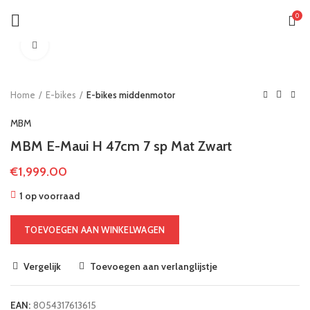
0
Klik om te vergroten
Home
E-bikes
E-bikes middenmotor
MBM
MBM E-Maui H 47cm 7 sp Mat Zwart
€
1,999.00
1 op voorraad
TOEVOEGEN AAN WINKELWAGEN
Vergelijk
Toevoegen aan verlanglijstje
EAN:
8054317613615