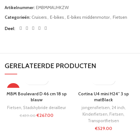
Artikelnummer:
EMBMMAUHKZW
Categorieën:
Cruisers
,
E-bikes
,
E-bikes middenmotor
,
Fietsen
Deel
GERELATEERDE PRODUCTEN
-42%
MBM Boulevard D 46 cm 18 sp
Cortina U4 mini H24″ 3 sp
blauw
matBlack
Fietsen
,
Stadshybride derailleur
jongensfietsen
,
24 inch
,
Kinderfietsen
,
Fietsen
,
€
267.00
€
459.00
Transportfietsen
€
529.00