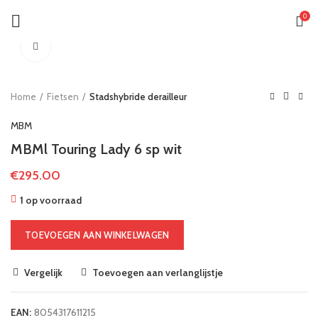
0
Klik om te vergroten
Home
Fietsen
Stadshybride derailleur
MBM
MBMl Touring Lady 6 sp wit
€
295.00
1 op voorraad
TOEVOEGEN AAN WINKELWAGEN
Vergelijk
Toevoegen aan verlanglijstje
EAN:
8054317611215