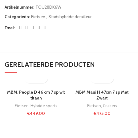
Artikelnummer:
TOU28DK6W
Categorieën:
Fietsen
,
Stadshybride derailleur
Deel
GERELATEERDE PRODUCTEN
MBM, People D 46 cm 7 sp wit
MBM Maui H 47cm 7 sp Mat
titaan
Zwart
Fietsen
,
Hybride sports
Fietsen
,
Cruisers
€
449.00
€
475.00