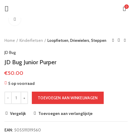
0
Klik om te vergroten
Home
Kinderfietsen
Loopfietsen, Driewielers, Steppen
JD Bug
JD Bug Junior Purper
€
50.00
5 op voorraad
TOEVOEGEN AAN WINKELWAGEN
Vergelijk
Toevoegen aan verlanglijstje
EAN:
5055111319560