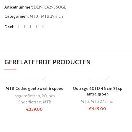
Artikelnummer:
DE19FLA29550GE
Categorieën:
MTB
,
MTB 29 inch
Deel
GERELATEERDE PRODUCTEN
MTB Cedric geel zwart 6 speed
Outrage 601 D 46 cm 21 sp
antra groen
jongensfietsen
,
20 inch
,
MTB
,
MTB 27.5 inch
Kinderfietsen
,
MTB
€
449.00
€
239.00