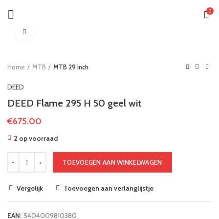
0
Klik om te vergroten
Home
MTB
MTB 29 inch
DEED
DEED Flame 295 H 50 geel wit
€
675.00
2 op voorraad
TOEVOEGEN AAN WINKELWAGEN
Vergelijk
Toevoegen aan verlanglijstje
EAN:
5404009810380