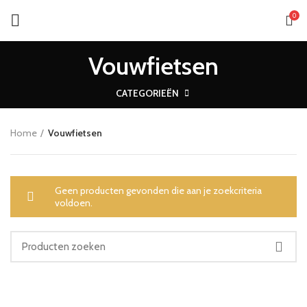
0
Vouwfietsen
CATEGORIEËN
Home
Vouwfietsen
Geen producten gevonden die aan je zoekcriteria
voldoen.