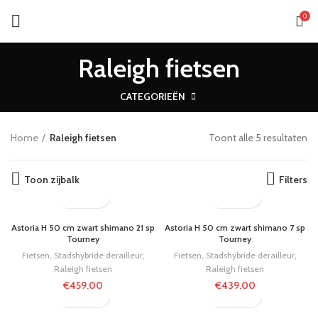
0
Raleigh fietsen
CATEGORIEËN
Home
Raleigh fietsen
Toont alle 5 resultaten
Toon zijbalk
Filters
Astoria H 50 cm zwart shimano 21 sp
Astoria H 50 cm zwart shimano 7 sp
Tourney
Tourney
Fietsen
,
Stadshybride derailleur
,
Fietsen
,
Stadshybride derailleur
,
Raleigh fietsen
Raleigh fietsen
€
459.00
€
439.00