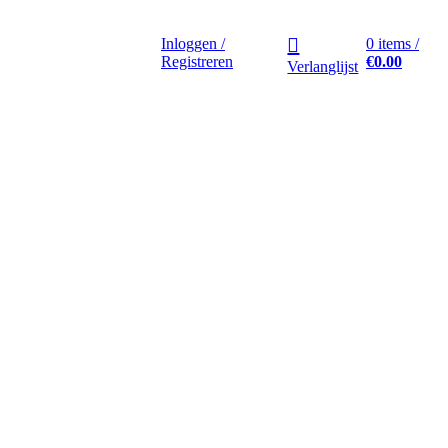
Bakfiets
Fietsaanhangers
Inloggen /
0
items
/
Registreren
€
0.00
Verlanglijst
Racefietsen
Cyclecross/Race
16 t/m 28 inch
Race fietsen
20 t/m 28 inch