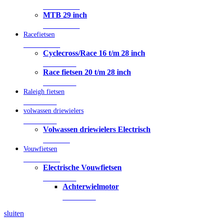
23 Producten
MTB 29 inch
68 Producten
Racefietsen
15 Producten
Cyclecross/Race 16 t/m 28 inch
3 Producten
Race fietsen 20 t/m 28 inch
4 Producten
Raleigh fietsen
5 Producten
volwassen driewielers
5 Producten
Volwassen driewielers Electrisch
1 Product
Vouwfietsen
19 Producten
Electrische Vouwfietsen
3 Producten
Achterwielmotor
3 Producten
sluiten