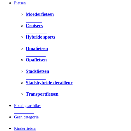
Fietsen
190 Producten
Moederfietsen
1 Product
Cruisers
11 Producten
Hybride sports
67 Producten
Omafietsen
2 Producten
Opafietsen
3 Producten
Stadsfietsen
4 Producten
Stadshybride derailleur
70 Producten
Transportfietsen
34 Producten
Fixed gear bikes
8 Producten
Geen categorie
1 Product
Kinderfietsen