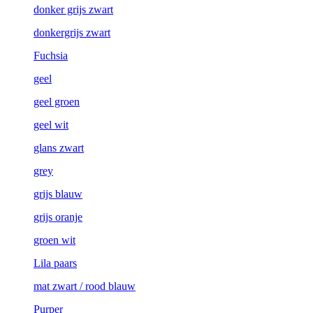
donker grijs zwart
donkergrijs zwart
Fuchsia
geel
geel groen
geel wit
glans zwart
grey
grijs blauw
grijs oranje
groen wit
Lila paars
mat zwart / rood blauw
Purper