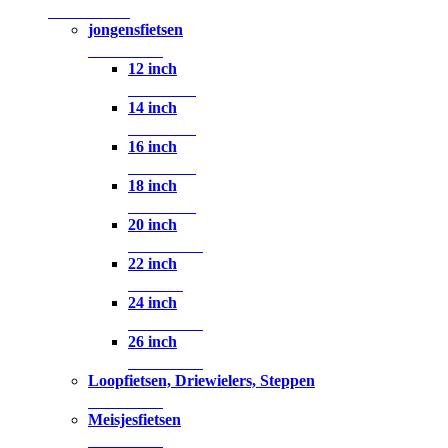
145 Producten
jongensfietsen
64 Producten
12 inch
3 Producten
14 inch
2 Producten
16 inch
8 Producten
18 inch
2 Producten
20 inch
18 Producten
22 inch
1 Product
24 inch
20 Producten
26 inch
10 Producten
Loopfietsen, Driewielers, Steppen
36 Producten
Meisjesfietsen
48 Producten