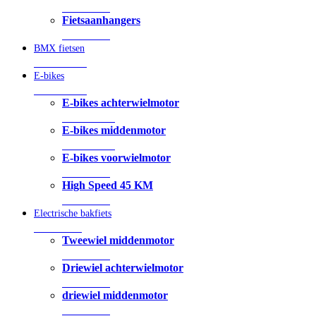
6 Producten
Fietsaanhangers
6 Producten
BMX fietsen
18 Producten
E-bikes
90 Producten
E-bikes achterwielmotor
43 Producten
E-bikes middenmotor
45 Producten
E-bikes voorwielmotor
2 Producten
High Speed 45 KM
3 Producten
Electrische bakfiets
4 Producten
Tweewiel middenmotor
0 Producten
Driewiel achterwielmotor
4 Producten
driewiel middenmotor
0 Producten