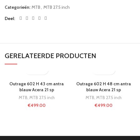
Categorieën:
MTB
,
MTB 27.5 inch
Deel
GERELATEERDE PRODUCTEN
Outrage 602 H 43 cm antra
Outrage 602 H 48 cm antra
blauw Acera 21 sp
blauw Acera 21 sp
MTB
,
MTB 27.5 inch
MTB
,
MTB 27.5 inch
€
499.00
€
499.00