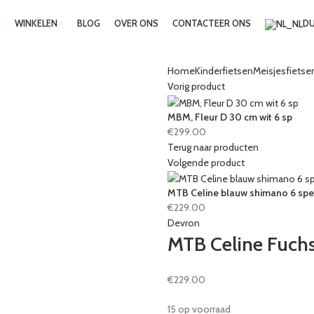
E
WINKELEN
BLOG
OVER ONS
CONTACTEER ONS
D
Home
Kinderfietsen
Meisjesfietse
Vorig product
MBM, Fleur D 30 cm wit 6 sp
€
299.00
Terug naar producten
Volgende product
MTB Celine blauw shimano 6 sp
€
229.00
Devron
MTB Celine Fuch
€
229.00
15 op voorraad