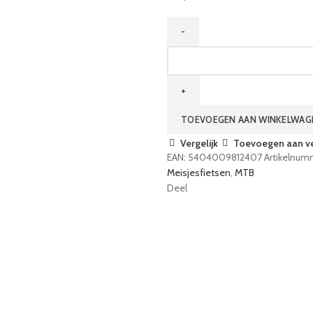
MTB
Celine
Fuchsia
shimano
6
TOEVOEGEN AAN WINKELWAG
speed
Vergelijk
Toevoegen aan ver
aantal
EAN:
5404009812407
Artikelnum
Meisjesfietsen
,
MTB
Deel