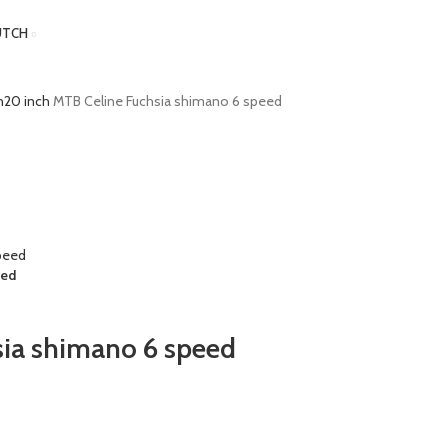
UTCH
n
20 inch
MTB Celine Fuchsia shimano 6 speed
eed
sia shimano 6 speed