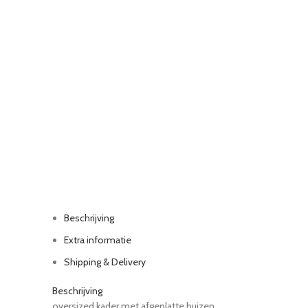
Beschrijving
Extra informatie
Shipping & Delivery
Beschrijving
oversized kader met afgeplatte buizen,