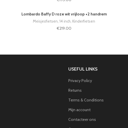
Lombardo Baffy D roze wit vrijloop +2 handrem
Meisjesfietsen
,
14 inch
,
Kinderfietsen
€
219.00
USEFUL LINKS
Privacy Policy
Returns
Terms & Conditions
Mijn account
Contacteer ons