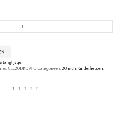
EN
langlijstje
mer:
CEL20DKDVFU
Categorieën:
20 inch
,
Kinderfietsen
,