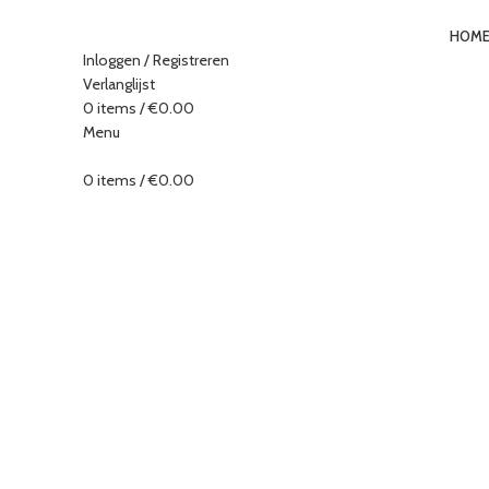
HOM
Inloggen / Registreren
Verlanglijst
0
items
/
€
0.00
Menu
Klik om te vergroten
0
items
/
€
0.00