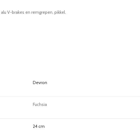
n, alu V-brakes en remgrepen, pikkel.
Devron
Fuchsia
24 cm