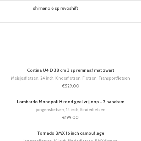
shimano 6 sp revoshift
Cortina U4 D 38 cm 3 sp remnaaf mat zwart
Meisjesfietsen
,
24 inch
,
Kinderfietsen
,
Fietsen
,
Transportfietsen
€
529.00
Lombardo Monopoli H rood geel vrijloop + 2 handrem
jongensfietsen
,
14 inch
,
Kinderfietsen
€
199.00
Tornado BMX 16 inch camouflage
jongensfietsen
,
16 inch
,
Kinderfietsen
,
BMX fietsen