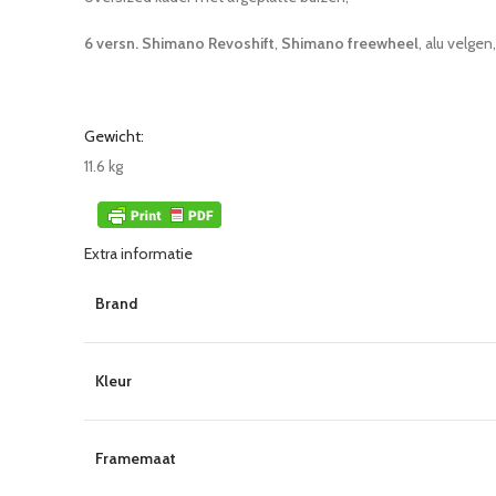
6 versn. Shimano Revoshift
,
Shimano freewheel
, alu velge
Gewicht:
11.6 kg
Extra informatie
Brand
Kleur
Framemaat