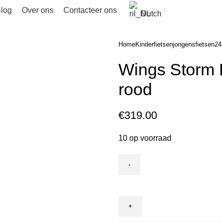
log
Over ons
Contacteer ons
Dutch
Home
Kinderfietsen
jongensfietsen
24
Wings Storm 
rood
€
319.00
10 op voorraad