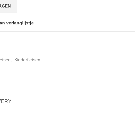
AGEN
n verlanglijstje
ietsen
,
Kinderfietsen
VERY