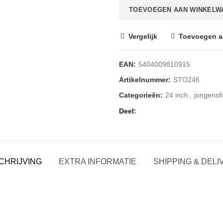
TOEVOEGEN AAN WINKELW
Vergelijk
Toevoegen aa
EAN:
5404009810915
Artikelnummer:
STO246
Categorieën:
24 inch
,
jongensf
Deel
CHRIJVING
EXTRA INFORMATIE
SHIPPING & DELI