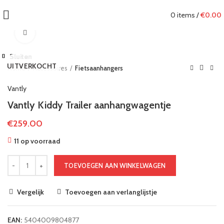
0
items
/
€
0.00
Klik om te vergroten
Sluiten
Sluiten
Sluiten
Sluiten
Sluiten
Sluiten
Sluiten
Sluiten
UITVERKOCHT
Home
Accessoires
Fietsaanhangers
Vantly
Vantly Kiddy Trailer aanhangwagentje
€
259.00
11 op voorraad
TOEVOEGEN AAN WINKELWAGEN
Vergelijk
Toevoegen aan verlanglijstje
EAN:
5404009804877