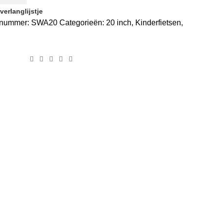
erlanglijstje
elnummer:
SWA20
Categorieën:
20 inch
,
Kinderfietsen
,