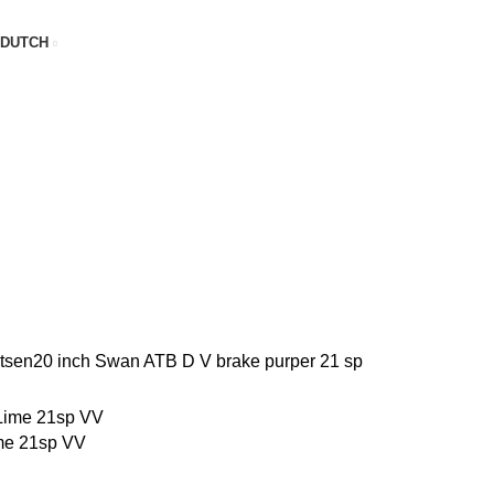
DUTCH
etsen
20 inch
Swan ATB D V brake purper 21 sp
me 21sp VV