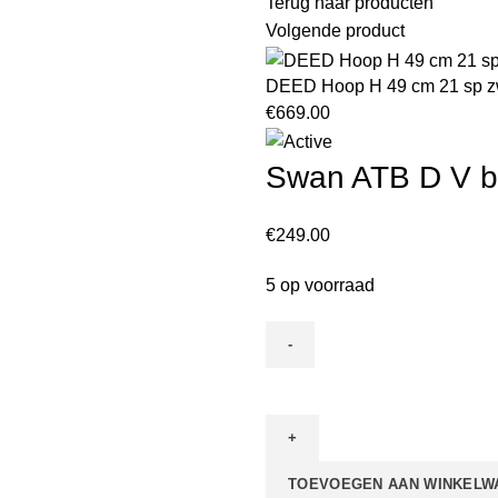
Terug naar producten
Volgende product
DEED Hoop H 49 cm 21 sp z
€
669.00
Swan ATB D V b
€
249.00
5 op voorraad
Swan
ATB
D
V
TOEVOEGEN AAN WINKELW
brake