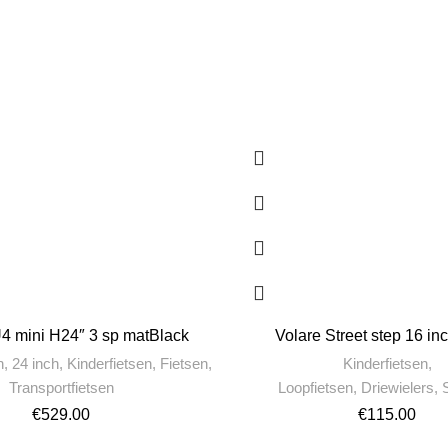
U4 mini H24″ 3 sp matBlack
Volare Street step 16 in
n
,
24 inch
,
Kinderfietsen
,
Fietsen
,
Kinderfietsen
,
Transportfietsen
Loopfietsen, Driewielers,
€
529.00
€
115.00