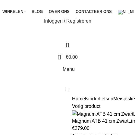
WINKELEN
BLOG
OVER ONS
CONTACTEER ONS
Inloggen / Registreren
0
€
0.00
Menu
0
Home
Kinderfietsen
Meisjesfi
Vorig product
Magnum ATB 41 cm ZwartLi
€
279.00