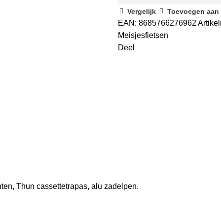
purper
Vergelijk
Toevoegen aan v
21
EAN:
8685766276962
Artik
sp
Meisjesfietsen
aantal
Deel
ten, Thun cassettetrapas, alu zadelpen.