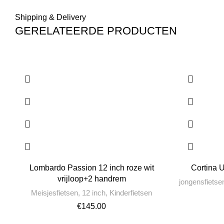
Shipping & Delivery
GERELATEERDE PRODUCTEN
Lombardo Passion 12 inch roze wit
Cortina 
vrijloop+2 handrem
jongensfietse
Meisjesfietsen
,
12 inch
,
Kinderfietsen
€
145.00