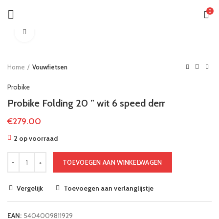
0
Klik om te vergroten
Home
Vouwfietsen
Probike
Probike Folding 20 ” wit 6 speed derr
€
279.00
2 op voorraad
TOEVOEGEN AAN WINKELWAGEN
Vergelijk
Toevoegen aan verlanglijstje
EAN:
5404009811929