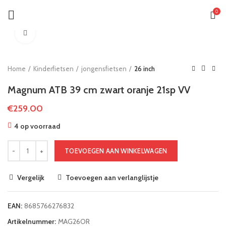
0
Klik om te vergroten
Home
Kinderfietsen
jongensfietsen
26 inch
Magnum ATB 39 cm zwart oranje 21sp VV
€
259.00
4 op voorraad
TOEVOEGEN AAN WINKELWAGEN
Vergelijk
Toevoegen aan verlanglijstje
EAN:
8685766276832
Artikelnummer:
MAG26OR