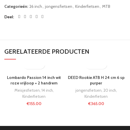
Categorieën:
26 inch
,
jongensfietsen
,
Kinderfietsen
,
MTB
Deel
GERELATEERDE PRODUCTEN
Lombardo Passion 14 inch wit
DEED Rookie ATB H 24 cm 6 sp
roze vrijloop + 2 handrem
purper
Meisjesfietsen
,
14 inch
,
jongensfietsen
,
20 inch
,
Kinderfietsen
Kinderfietsen
€
155.00
€
365.00