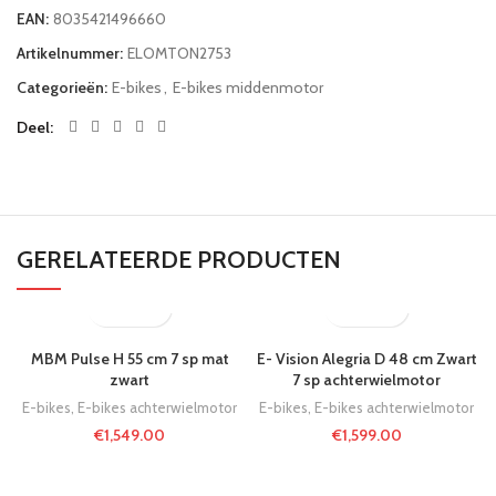
EAN:
8035421496660
Artikelnummer:
ELOMTON2753
Categorieën:
E-bikes
,
E-bikes middenmotor
Deel
GERELATEERDE PRODUCTEN
MBM Pulse H 55 cm 7 sp mat
E- Vision Alegria D 48 cm Zwart
zwart
7 sp achterwielmotor
E-bikes
,
E-bikes achterwielmotor
E-bikes
,
E-bikes achterwielmotor
€
1,549.00
€
1,599.00