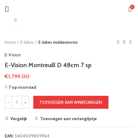
0
Klik om te vergroten
Home
E-bikes
E-bikes middenmotor
E-Vision
E-Vision Montreuill D 48cm 7 sp
€
1,799.00
7 op voorraad
TOEVOEGEN AAN WINKELWAGEN
Vergelijk
Toevoegen aan verlanglijstje
EAN:
5404009809964