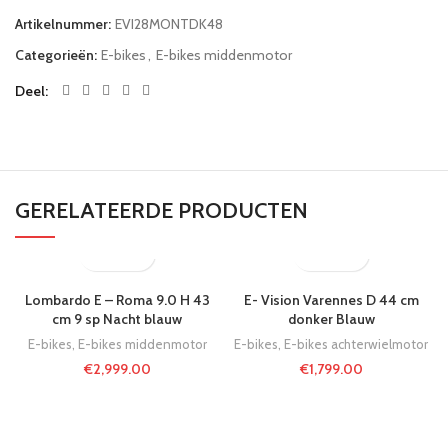
Artikelnummer:
EVI28MONTDK48
Categorieën:
E-bikes
,
E-bikes middenmotor
Deel
GERELATEERDE PRODUCTEN
Lombardo E – Roma 9.0 H 43
E- Vision Varennes D 44 cm
cm 9 sp Nacht blauw
donker Blauw
E-bikes
,
E-bikes middenmotor
E-bikes
,
E-bikes achterwielmotor
€
2,999.00
€
1,799.00