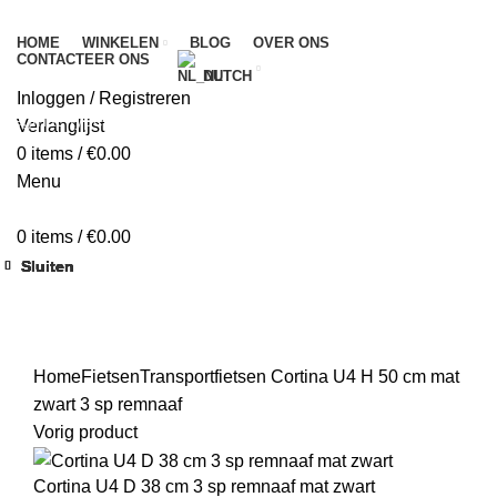
HOME
WINKELEN
BLOG
OVER ONS
CONTACTEER ONS
DUTCH
Inloggen / Registreren
Begin te typen om de producten te zien die je zoekt.
Verlanglijst
0
items
/
€
0.00
Menu
0
items
/
€
0.00
Sluiten
Sluiten
Sluiten
Sluiten
Sluiten
Sluiten
Sluiten
Sluiten
Klik om te vergroten
Home
Fietsen
Transportfietsen
Cortina U4 H 50 cm mat
zwart 3 sp remnaaf
Vorig product
Cortina U4 D 38 cm 3 sp remnaaf mat zwart