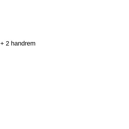
p + 2 handrem
USEFUL LINKS
Privacy Policy
Returns
Terms & Conditions
Mijn account