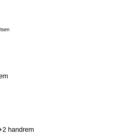
etsen
rem
p+2 handrem