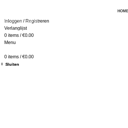
HOM
Inloggen / Registreren
Verlanglijst
Begin te typen om de producten te zien die je zoekt.
0
items
/
€
0.00
Menu
0
items
/
€
0.00
Sluiten
Sluiten
Sluiten
Sluiten
Sluiten
Sluiten
Sluiten
Sluiten
Klik om te vergroten