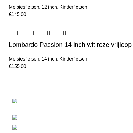
Meisjesfietsen
,
12 inch
,
Kinderfietsen
€
145.00
Lombardo Passion 14 inch wit roze vrijloo
Meisjesfietsen
,
14 inch
,
Kinderfietsen
€
155.00
Laan van Waalhaven 299
2497GL The Hague / Netherlands
Phone: 085 - 303 65 98
info@fietsenenfietsen.nl