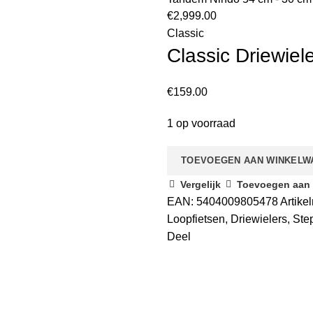
€
2,999.00
Classic
Classic Driewiele
€
159.00
1 op voorraad
TOEVOEGEN AAN WINKELW
Vergelijk
Toevoegen aan v
EAN:
5404009805478
Artik
Loopfietsen, Driewielers, St
Deel