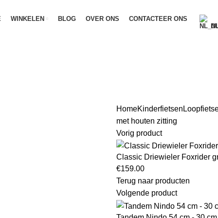
E
WINKELEN
BLOG
OVER ONS
CONTACTEER ONS
D
Home
Kinderfietsen
Loopfiets
met houten zitting
Vorig product
Classic Driewieler Foxrider g
€
159.00
Terug naar producten
Volgende product
Tandem Nindo 54 cm - 30 cm