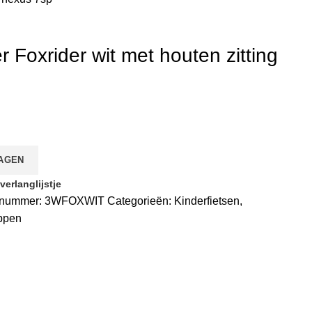
r Foxrider wit met houten zitting
AGEN
erlanglijstje
elnummer:
3WFOXWIT
Categorieën:
Kinderfietsen
,
eppen