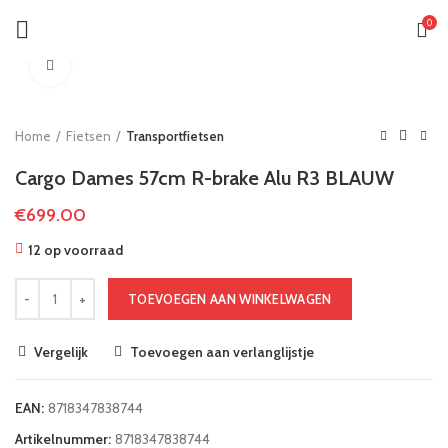
0
Klik om te vergroten
Home
Fietsen
Transportfietsen
Cargo Dames 57cm R-brake Alu R3 BLAUW
€
699.00
12 op voorraad
TOEVOEGEN AAN WINKELWAGEN
Vergelijk
Toevoegen aan verlanglijstje
EAN:
8718347838744
Artikelnummer:
8718347838744