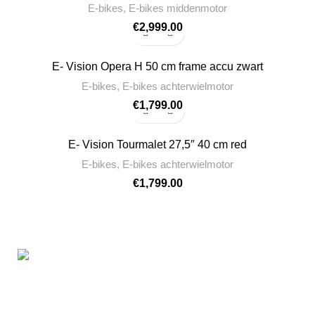
E-bikes
,
E-bikes middenmotor
€
2,999.00
E- Vision Opera H 50 cm frame accu zwart
E-bikes
,
E-bikes achterwielmotor
€
1,799.00
E- Vision Tourmalet 27,5″ 40 cm red
E-bikes
,
E-bikes achterwielmotor
€
1,799.00
Laan van Waalhaven 299
2497GL The Hague / Netherlands