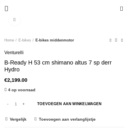
0
Klik om te vergroten
Begin te typen om de producten te zien die je zoekt.
Home
E-bikes
E-bikes middenmotor
Venturelli
B-Ready H 53 cm shimano altus 7 sp derr
Hydro
€
2,199.00
4 op voorraad
TOEVOEGEN AAN WINKELWAGEN
Vergelijk
Toevoegen aan verlanglijstje