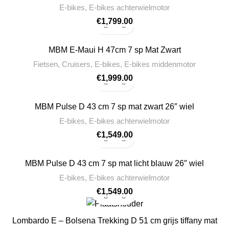
E-bikes
,
E-bikes achterwielmotor
€
1,799.00
MBM E-Maui H 47cm 7 sp Mat Zwart
Fietsen
,
Cruisers
,
E-bikes
,
E-bikes middenmotor
€
1,999.00
MBM Pulse D 43 cm 7 sp mat zwart 26″ wiel
E-bikes
,
E-bikes achterwielmotor
€
1,549.00
MBM Pulse D 43 cm 7 sp mat licht blauw 26″ wiel
E-bikes
,
E-bikes achterwielmotor
€
1,549.00
Lombardo E – Bolsena Trekking D 51 cm grijs tiffany mat