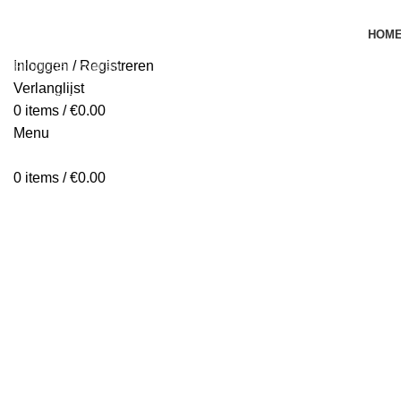
HOM
Inloggen / Registreren
Verlanglijst
Begin te typen om de producten te zien die je zoekt.
0
items
/
€
0.00
Menu
0
items
/
€
0.00
Klik om te vergroten