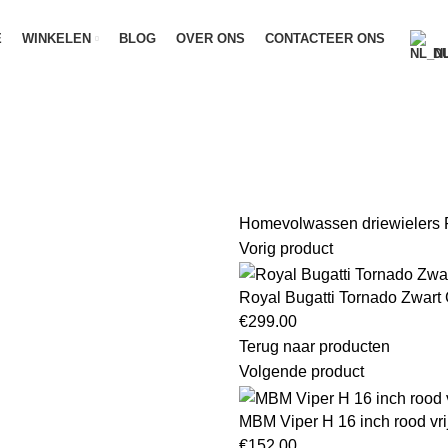
E
WINKELEN
BLOG
OVER ONS
CONTACTEER ONS
D
Home
volwassen driewielers
P
Vorig product
Royal Bugatti Tornado Zwart 
€
299.00
Terug naar producten
Volgende product
MBM Viper H 16 inch rood vri
€
152.00