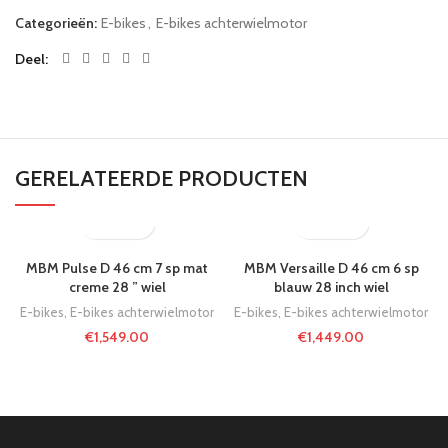
Categorieën:
E-bikes
,
E-bikes achterwielmotor
Deel
GERELATEERDE PRODUCTEN
MBM Pulse D 46 cm 7 sp mat
MBM Versaille D 46 cm 6 sp
creme 28 ” wiel
blauw 28 inch wiel
E-bikes
,
E-bikes achterwielmotor
E-bikes
,
E-bikes achterwielmotor
€
1,549.00
€
1,449.00