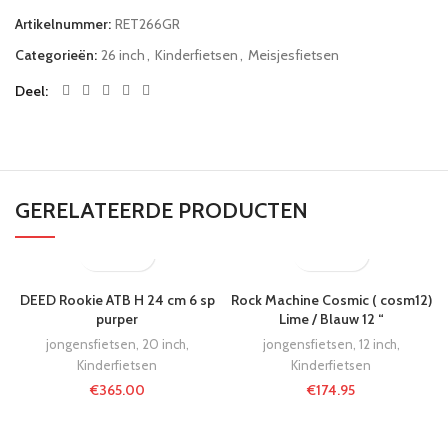
Artikelnummer:
RET266GR
Categorieën:
26 inch
,
Kinderfietsen
,
Meisjesfietsen
Deel
GERELATEERDE PRODUCTEN
DEED Rookie ATB H 24 cm 6 sp
Rock Machine Cosmic ( cosm12)
purper
Lime / Blauw 12 “
jongensfietsen
,
20 inch
,
jongensfietsen
,
12 inch
,
Kinderfietsen
Kinderfietsen
€
365.00
€
174.95