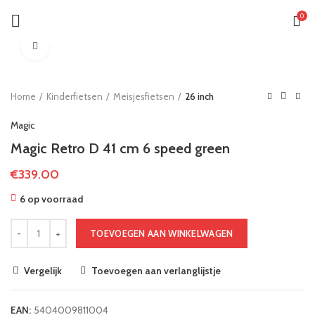
0
Klik om te vergroten
Home
Kinderfietsen
Meisjesfietsen
26 inch
Magic
Magic Retro D 41 cm 6 speed green
€
339.00
6 op voorraad
TOEVOEGEN AAN WINKELWAGEN
Vergelijk
Toevoegen aan verlanglijstje
EAN:
5404009811004