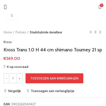
0
Klik om te vergroten
Home
Fietsen
Stadshybride derailleur
Kross
Kross Trans 1.0 H 44 cm shimano Tourney 21 sp
€
369.00
4 op voorraad
TOEVOEGEN AAN WINKELWAGEN
Vergelijk
Toevoegen aan verlanglijstje
EAN:
5902262043427