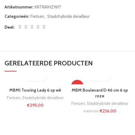
Artikelnummer:
KRTRA1HZW17
Categorieën:
Fietsen
,
Stadshybride derailleur
Deel
GERELATEERDE PRODUCTEN
-44%
MBMl Touring Lady 6 sp wit
MBM Boulevard D 46 cm 6 sp
roze
Fietsen
,
Stadshybride derailleur
Fietsen
,
Stadshybride derailleur
€
295.00
€
256.00
€
459.00