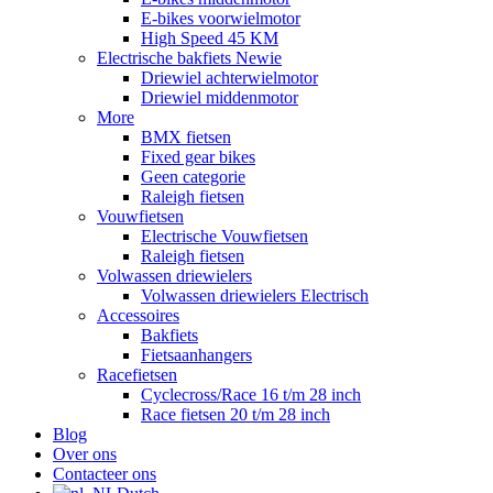
E-bikes voorwielmotor
High Speed 45 KM
Electrische bakfiets
Newie
Driewiel achterwielmotor
Driewiel middenmotor
More
BMX fietsen
Fixed gear bikes
Geen categorie
Raleigh fietsen
Vouwfietsen
Electrische Vouwfietsen
Raleigh fietsen
Volwassen driewielers
Volwassen driewielers Electrisch
Accessoires
Bakfiets
Fietsaanhangers
Racefietsen
Cyclecross/Race 16 t/m 28 inch
Race fietsen 20 t/m 28 inch
Blog
Over ons
Contacteer ons