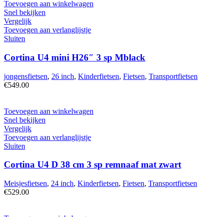
Toevoegen aan winkelwagen
Snel bekijken
Vergelijk
Toevoegen aan verlanglijstje
Sluiten
Cortina U4 mini H26″ 3 sp Mblack
jongensfietsen
,
26 inch
,
Kinderfietsen
,
Fietsen
,
Transportfietsen
€
549.00
Toevoegen aan winkelwagen
Snel bekijken
Vergelijk
Toevoegen aan verlanglijstje
Sluiten
Cortina U4 D 38 cm 3 sp remnaaf mat zwart
Meisjesfietsen
,
24 inch
,
Kinderfietsen
,
Fietsen
,
Transportfietsen
€
529.00