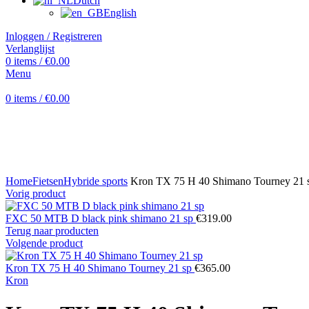
Dutch
English
Inloggen / Registreren
Verlanglijst
0
items
/
€
0.00
Menu
0
items
/
€
0.00
Klik om te vergroten
Home
Fietsen
Hybride sports
Kron TX 75 H 40 Shimano Tourney 21 
Vorig product
FXC 50 MTB D black pink shimano 21 sp
€
319.00
Terug naar producten
Volgende product
Kron TX 75 H 40 Shimano Tourney 21 sp
€
365.00
Kron