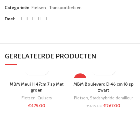
Categorieën:
Fietsen
,
Transportfietsen
Deel
GERELATEERDE PRODUCTEN
-39%
MBM Maui H 47cm 7 sp Mat
MBM Boulevard D 46 cm 18 sp
groen
zwart
Fietsen
,
Cruisers
Fietsen
,
Stadshybride derailleur
€
475.00
€
267.00
€
435.00