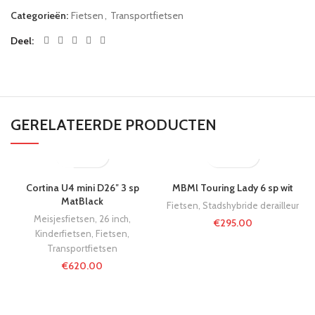
Categorieën:
Fietsen
,
Transportfietsen
Deel
GERELATEERDE PRODUCTEN
UITVERKOCHT
Cortina U4 mini D26″ 3 sp
MBMl Touring Lady 6 sp wit
MatBlack
Fietsen
,
Stadshybride derailleur
Meisjesfietsen
,
26 inch
,
€
295.00
Kinderfietsen
,
Fietsen
,
Transportfietsen
€
620.00