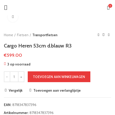
0
Klik om te vergroten
Home
Fietsen
Transportfietsen
Cargo Heren 53cm d.blauw R3
€
599.00
3 op voorraad
TOEVOEGEN AAN WINKELWAGEN
Vergelijk
Toevoegen aan verlanglijstje
EAN:
8718347837396
Artikelnummer:
8718347837396