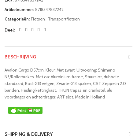
EAN:
8718347837242
Artikelnummer:
8718347837242
Categorieën:
Fietsen
,
Transportfietsen
Deel
BESCHRIJVING
Avalon Cargo D57cm. Kleur: Mat zwart. Uitvoering: Shimano
N3/Rollerbrakes. Met oa: Aluminium frame, Stuurslot, dubbele
standaard, Rodi G13 velgen, Zwarte G13 spaken, CST Zeppelin 2.0
banden, Hesling kettingkast, THUN trapas en crankstel, alu
voordrager en achterdrager, ART slot. Made in Holland
SHIPPING & DELIVERY