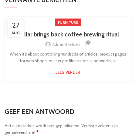
FURNITURE
27
AUG
Collar brings back coffee brewing ritual
0
Admin-Fietsen
When it’s about controlling hundreds of articles, product pages
for web shops, or user profiles in social networks, all
LEES VERDER
GEEF EEN ANTWOORD
Het e-mailadres wordt niet gepubliceerd.
Vereiste velden zijn
*
gemarkeerd met