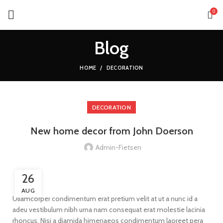
0
Blog
HOME
DECORATION
DECORATION
New home decor from John Doerson
Admin-Fietsen
26
AUG
Ullamcorper condimentum erat pretium velit at ut a nunc id a
adeu vestibulum nibh urna nam consequat erat molestie lacinia
rhoncus. Nisi a diamida himenaeos condimentum laoreet pera