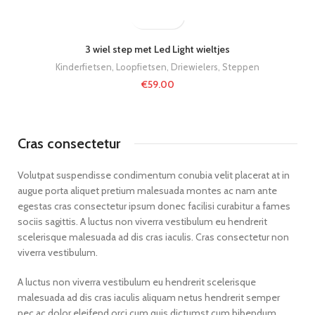
3 wiel step met Led Light wieltjes
Kinderfietsen
,
Loopfietsen, Driewielers, Steppen
€
59.00
Cras consectetur
Volutpat suspendisse condimentum conubia velit placerat at in
augue porta aliquet pretium malesuada montes ac nam ante
egestas cras consectetur ipsum donec facilisi curabitur a fames
sociis sagittis. A luctus non viverra vestibulum eu hendrerit
scelerisque malesuada ad dis cras iaculis. Cras consectetur non
viverra vestibulum.
A luctus non viverra vestibulum eu hendrerit scelerisque
malesuada ad dis cras iaculis aliquam netus hendrerit semper
nec ac dolor eleifend orci cum quis dictumst cum bibendum