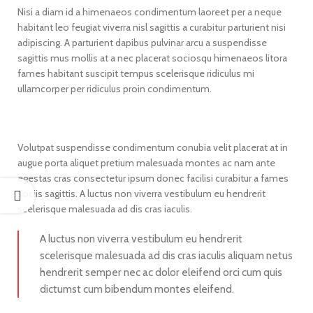
Nisi a diam id a himenaeos condimentum laoreet per a neque
habitant leo feugiat viverra nisl sagittis a curabitur parturient nisi
adipiscing. A parturient dapibus pulvinar arcu a suspendisse
sagittis mus mollis at a nec placerat sociosqu himenaeos litora
fames habitant suscipit tempus scelerisque ridiculus mi
ullamcorper per ridiculus proin condimentum.
Volutpat suspendisse condimentum conubia velit placerat at in
augue porta aliquet pretium malesuada montes ac nam ante
egestas cras consectetur ipsum donec facilisi curabitur a fames
sociis sagittis. A luctus non viverra vestibulum eu hendrerit
scelerisque malesuada ad dis cras iaculis.
A luctus non viverra vestibulum eu hendrerit
scelerisque malesuada ad dis cras iaculis aliquam netus
hendrerit semper nec ac dolor eleifend orci cum quis
dictumst cum bibendum montes eleifend.