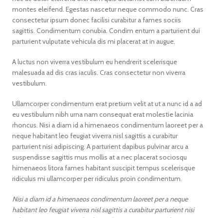
montes eleifend. Egestas nascetur neque commodo nunc. Cras
consectetur ipsum donec facilisi curabitur a fames sociis
sagittis. Condimentum conubia. Condim entum a parturient dui
parturient vulputate vehicula dis mi placerat at in augue.
A luctus non viverra vestibulum eu hendrerit scelerisque
malesuada ad dis cras iaculis. Cras consectetur non viverra
vestibulum.
Ullamcorper condimentum erat pretium velit at ut a nunc id a ad
eu vestibulum nibh urna nam consequat erat molestie lacinia
rhoncus. Nisi a diam id a himenaeos condimentum laoreet per a
neque habitant leo feugiat viverra nisl sagittis a curabitur
parturient nisi adipiscing. A parturient dapibus pulvinar arcu a
suspendisse sagittis mus mollis at a nec placerat sociosqu
himenaeos litora fames habitant suscipit tempus scelerisque
ridiculus mi ullamcorper per ridiculus proin condimentum.
Nisi a diam id a himenaeos condimentum laoreet per a neque
habitant leo feugiat viverra nisl sagittis a curabitur parturient nisi